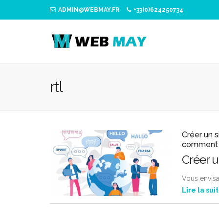
ADMIN@WEBMAY.FR
+33(0)624250734
rtl
Créer un s
comment 
Créer un
Vous envisa
Lire la sui