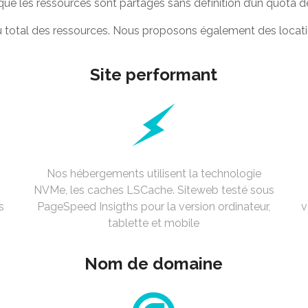
 que les ressources sont partagés sans définition d’un quota d
% du total des ressources. Nous proposons également des locat
Site performant
Nos hébergements utilisent la technologie
NVMe, les caches LSCache. Siteweb testé sous
s
PageSpeed Insigths pour la version ordinateur,
v
tablette et mobile
Nom de domaine