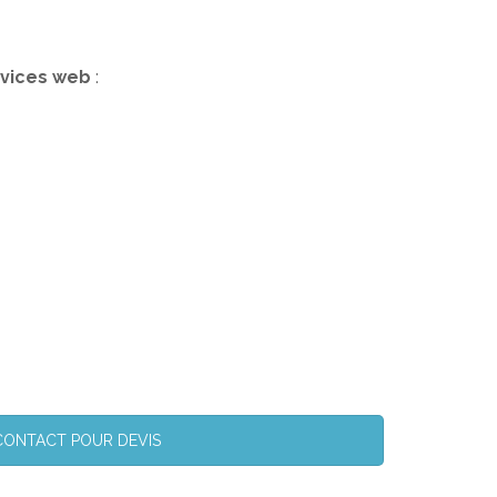
rvices web
:
CONTACT POUR DEVIS