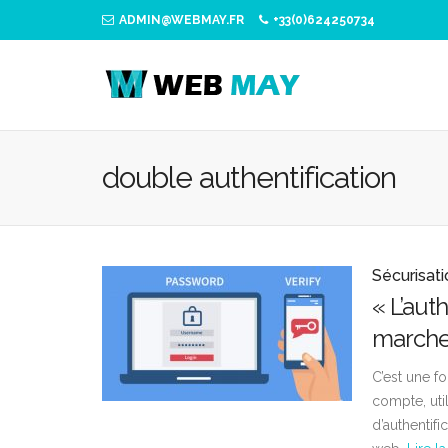
ADMIN@WEBMAY.FR
+33(0)624250734
double authentification
Sécurisat
« L’aut
marche
C’est une f
compte, uti
d’authentifi