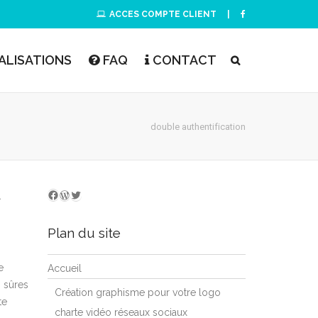
ACCES COMPTE CLIENT
|
ALISATIONS
FAQ
CONTACT
double authentification
WordPress
Twitter
Nous suivre sur facebook
A
Plan du site
e
Accueil
s sûres
Création graphisme pour votre logo
te
charte vidéo réseaux sociaux