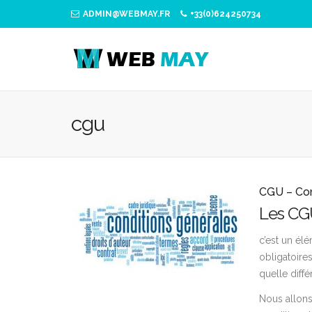
ADMIN@WEBMAY.FR
+33(0)624250734
cgu
CGU – Cond
Les CGU
c’est un élé
obligatoire
quelle diff
Nous allons