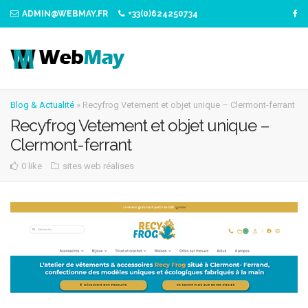
ADMIN@WEBMAY.FR
+33(0)624250734
Blog & Actualité
»
Recyfrog Vetement et objet unique – Clermont-ferrant
Recyfrog Vetement et objet unique –
Clermont-ferrant
0 like
sites web réalises