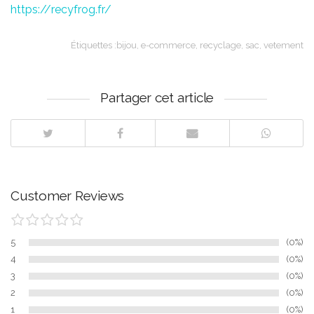
https://recyfrog.fr/
Étiquettes :
bijou
,
e-commerce
,
recyclage
,
sac
,
vetement
Partager cet article
Customer Reviews
5
0%
4
0%
3
0%
2
0%
1
0%