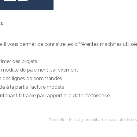
és
 il vous permet de connaître les différentes machines utilisé
rimer des projets.
 le module de paiement par virement
ste des lignes de commandes
da à la partie facture modèle
intenant filtrable par rapport à la date d’échéance
Étiquettes :
Mise à jour dolibarr
,
nouveauté de la 