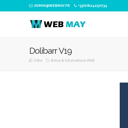
ADMIN@WEBMAY.FR
+33(0)624250734
Dolibarr V19
0 like
Actus & Informations WEB