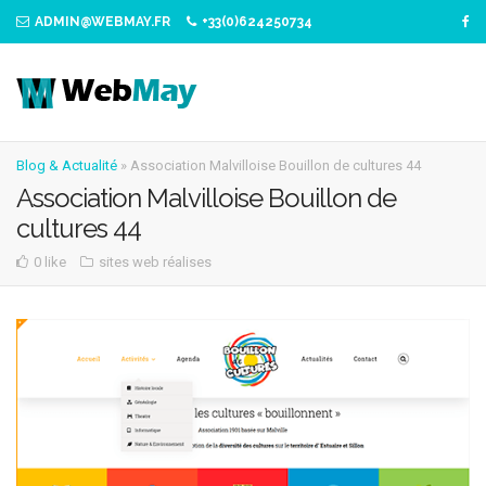
ADMIN@WEBMAY.FR
+33(0)624250734
Blog & Actualité
»
Association Malvilloise Bouillon de cultures 44
Association Malvilloise Bouillon de
cultures 44
0 like
sites web réalises